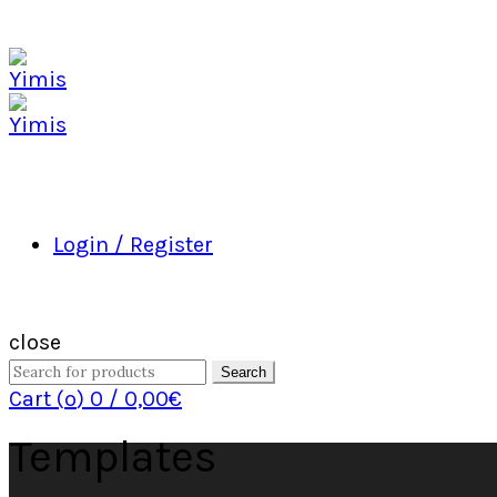
Login / Register
close
Search
Cart (
o
)
0
/
0,00
€
Templates