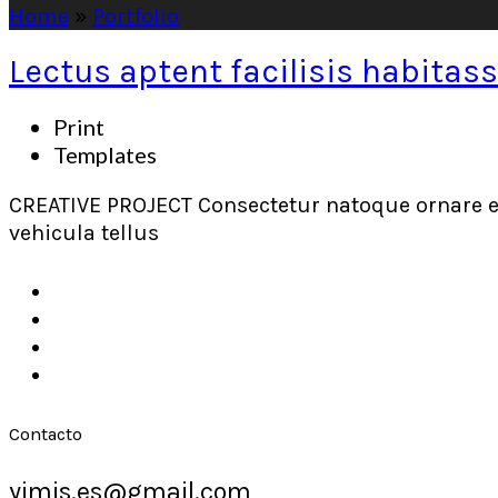
Home
»
Portfolio
Lectus aptent facilisis habitas
Print
Templates
CREATIVE PROJECT Consectetur natoque ornare 
vehicula tellus
Contacto
yimis.es@gmail.com