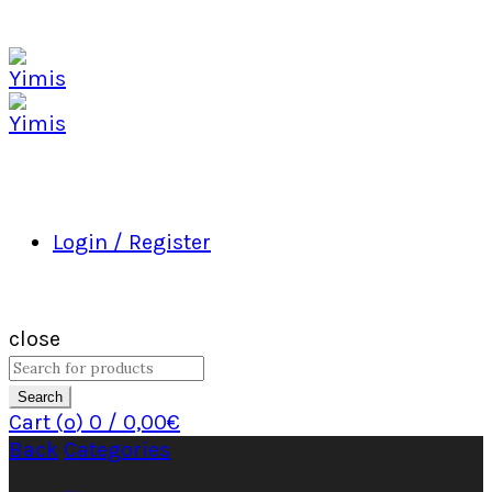
Login / Register
close
Search
Cart (
o
)
0
/
0,00
€
Back
Categories