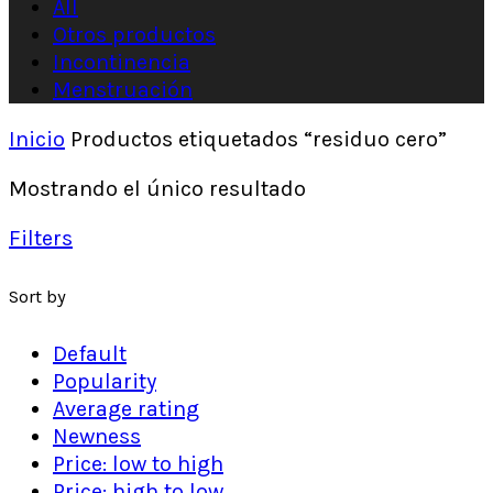
All
Otros productos
Incontinencia
Menstruación
Inicio
Productos etiquetados “residuo cero”
Mostrando el único resultado
Filters
Sort by
Default
Popularity
Average rating
Newness
Price: low to high
Price: high to low