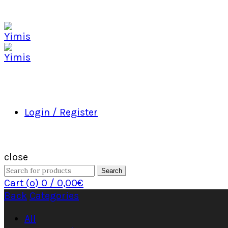
Login / Register
close
Search
Cart (
o
)
0
/
0,00
€
Back
Categories
All