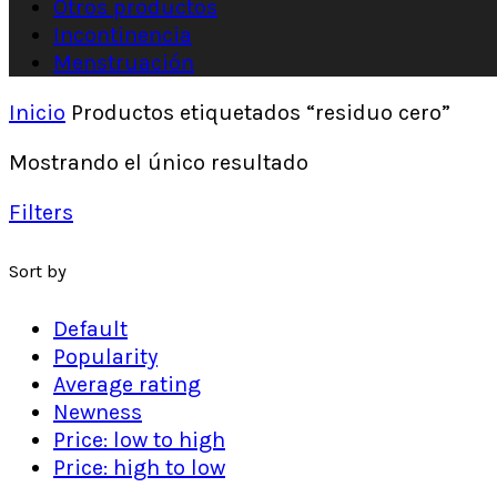
Otros productos
Incontinencia
Menstruación
Inicio
Productos etiquetados “residuo cero”
Mostrando el único resultado
Filters
Sort by
Default
Popularity
Average rating
Newness
Price: low to high
Price: high to low