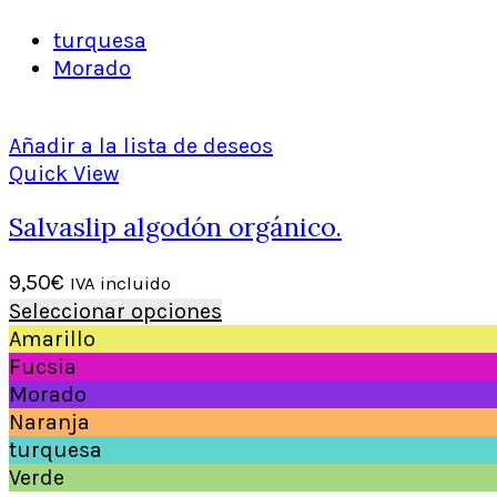
turquesa
Morado
Añadir a la lista de deseos
Quick View
Salvaslip algodón orgánico.
9,50
€
IVA incluido
Seleccionar opciones
Amarillo
Fucsia
Morado
Naranja
turquesa
Verde